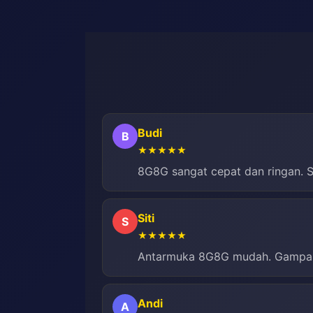
Budi
B
★
★
★
★
★
8G8G sangat cepat dan ringan. S
Siti
S
★
★
★
★
★
Antarmuka 8G8G mudah. Gampan
Andi
A