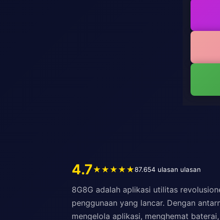
4.7
★
★
★
★
★
87.654 ulasan ulasan
8G8G adalah aplikasi utilitas revolus
penggunaan yang lancar. Dengan antarm
mengelola aplikasi, menghemat baterai