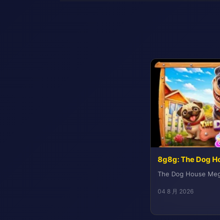
8g8g: The Dog 
The Dog House Meg
04 8 月 2026