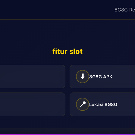
8G8G Re
fitur slot
⬇️
8G8G APK
📍
Lokasi 8G8G