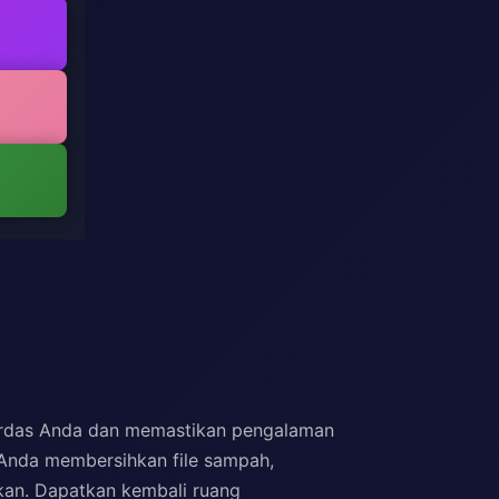
 cerdas Anda dan memastikan pengalaman
 Anda membersihkan file sampah,
kan. Dapatkan kembali ruang