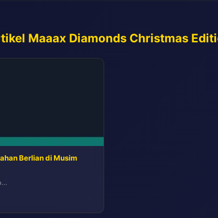
tikel Maaax Diamonds Christmas Edit
ahan Berlian di Musim
...