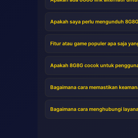
Apakah saya perlu mengunduh 8G8G 
Fitur atau game populer apa saja yan
Apakah 8G8G cocok untuk pengguna 
Bagaimana cara memastikan keaman
Bagaimana cara menghubungi layanan