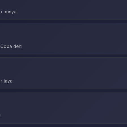
b punya!
 Coba deh!
r jaya.
!