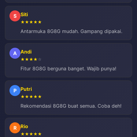
Siti
S
★
★
★
★
★
Antarmuka 8G8G mudah. Gampang dipakai.
Andi
A
★
★
★
★
☆
Fitur 8G8G berguna banget. Wajib punya!
Putri
P
★
★
★
★
★
Rekomendasi 8G8G buat semua. Coba deh!
Rio
R
★
★
★
★
★