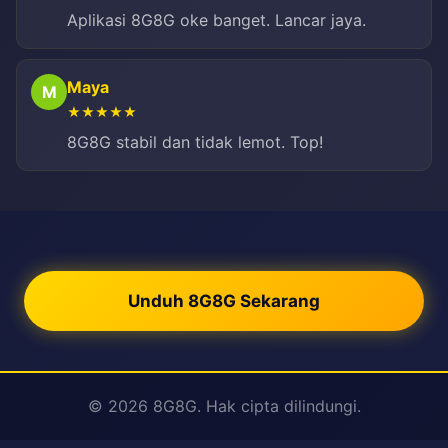
Aplikasi 8G8G oke banget. Lancar jaya.
Maya
M
★
★
★
★
★
8G8G stabil dan tidak lemot. Top!
Unduh 8G8G Sekarang
© 2026 8G8G. Hak cipta dilindungi.