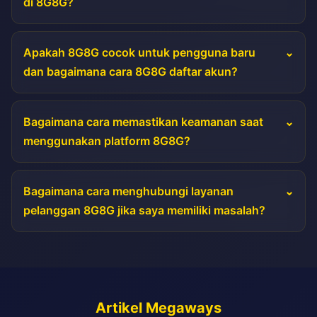
di 8G8G?
Apakah 8G8G cocok untuk pengguna baru
dan bagaimana cara 8G8G daftar akun?
Bagaimana cara memastikan keamanan saat
menggunakan platform 8G8G?
Bagaimana cara menghubungi layanan
pelanggan 8G8G jika saya memiliki masalah?
Artikel Megaways