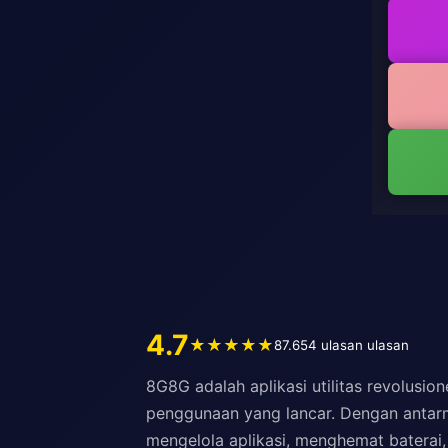
4.7
★
★
★
★
★
87.654 ulasan ulasan
8G8G adalah aplikasi utilitas revolus
penggunaan yang lancar. Dengan antarm
mengelola aplikasi, menghemat baterai