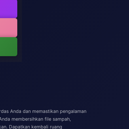
 cerdas Anda dan memastikan pengalaman
 Anda membersihkan file sampah,
kan. Dapatkan kembali ruang