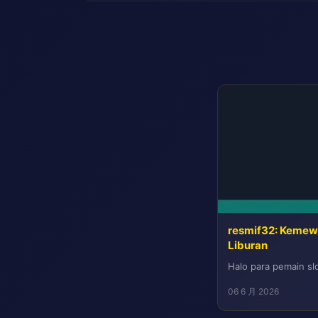
resmif32: Kemew
Liburan
Halo para pemain slo
06 6 月 2026