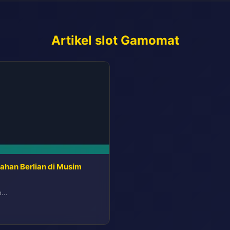
Artikel slot Gamomat
ahan Berlian di Musim
...