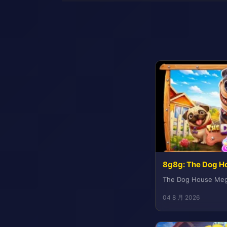
8g8g: The Dog 
The Dog House Meg
04 8 月 2026