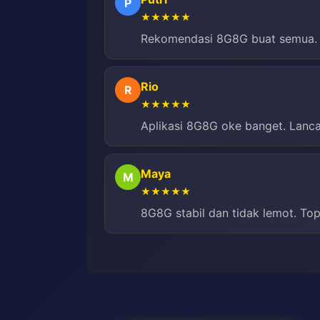
P
★
★
★
★
★
Rekomendasi 8G8G buat semua.
Rio
R
★
★
★
★
★
Aplikasi 8G8G oke banget. Lanca
Maya
M
★
★
★
★
★
8G8G stabil dan tidak lemot. Top