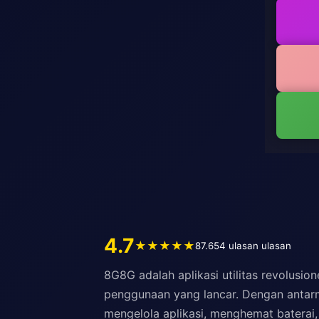
4.7
★
★
★
★
★
87.654 ulasan ulasan
8G8G adalah aplikasi utilitas revolus
penggunaan yang lancar. Dengan antarm
mengelola aplikasi, menghemat baterai