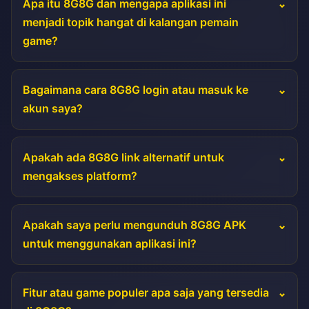
Apa itu 8G8G dan mengapa aplikasi ini
menjadi topik hangat di kalangan pemain
game?
Bagaimana cara 8G8G login atau masuk ke
akun saya?
Apakah ada 8G8G link alternatif untuk
mengakses platform?
Apakah saya perlu mengunduh 8G8G APK
untuk menggunakan aplikasi ini?
Fitur atau game populer apa saja yang tersedia