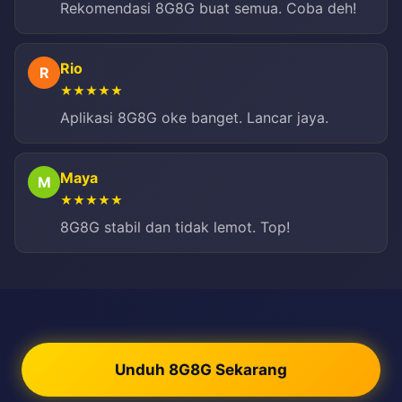
Rekomendasi 8G8G buat semua. Coba deh!
Rio
R
★
★
★
★
★
Aplikasi 8G8G oke banget. Lancar jaya.
Maya
M
★
★
★
★
★
8G8G stabil dan tidak lemot. Top!
Unduh 8G8G Sekarang