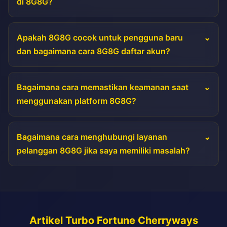
di 8G8G?
Apakah 8G8G cocok untuk pengguna baru
dan bagaimana cara 8G8G daftar akun?
Bagaimana cara memastikan keamanan saat
menggunakan platform 8G8G?
Bagaimana cara menghubungi layanan
pelanggan 8G8G jika saya memiliki masalah?
Artikel Turbo Fortune Cherryways