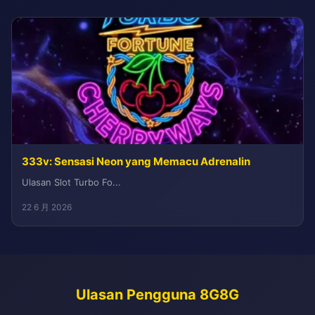
333v: Sensasi Neon yang Memacu Adrenalin
Ulasan Slot Turbo Fo...
22 6 月 2026
Ulasan Pengguna 8G8G