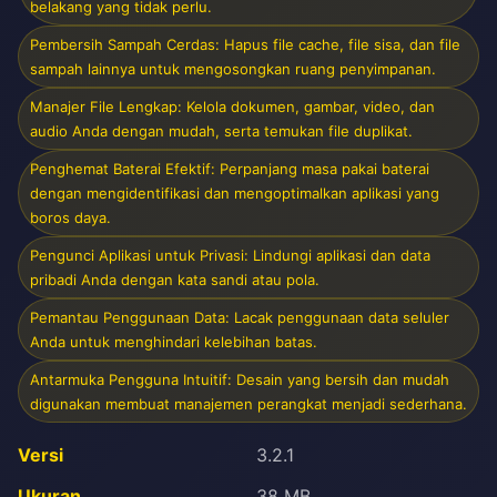
belakang yang tidak perlu.
Pembersih Sampah Cerdas: Hapus file cache, file sisa, dan file
sampah lainnya untuk mengosongkan ruang penyimpanan.
Manajer File Lengkap: Kelola dokumen, gambar, video, dan
audio Anda dengan mudah, serta temukan file duplikat.
Penghemat Baterai Efektif: Perpanjang masa pakai baterai
dengan mengidentifikasi dan mengoptimalkan aplikasi yang
boros daya.
Pengunci Aplikasi untuk Privasi: Lindungi aplikasi dan data
pribadi Anda dengan kata sandi atau pola.
Pemantau Penggunaan Data: Lacak penggunaan data seluler
Anda untuk menghindari kelebihan batas.
Antarmuka Pengguna Intuitif: Desain yang bersih dan mudah
digunakan membuat manajemen perangkat menjadi sederhana.
Versi
3.2.1
Ukuran
38 MB