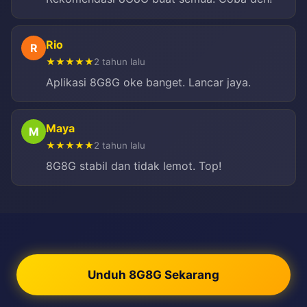
Rio
R
★
★
★
★
★
2 tahun lalu
Aplikasi 8G8G oke banget. Lancar jaya.
Maya
M
★
★
★
★
★
2 tahun lalu
8G8G stabil dan tidak lemot. Top!
Unduh 8G8G Sekarang