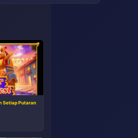
 Setiap Putaran