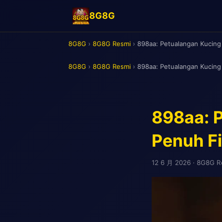
8G8G
8G8G
›
8G8G Resmi
›
898aa: Petualangan Kucing
8G8G
›
8G8G Resmi
›
898aa: Petualangan Kucing
898aa: 
Penuh Fi
12 6 月 2026
· 8G8G R