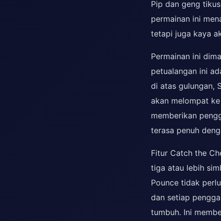
Pip dan geng tikus
permainan ini men
tetapi juga kaya a
Permainan ini dima
petualangan ini ad
di atas gulungan, 
akan melompat ke 
memberikan pengga
terasa penuh denga
Fitur Catch the C
tiga atau lebih si
Pounce tidak perl
dan setiap pengga
tumbuh. Ini member