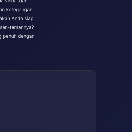
a visual dan
gan ketegangan
pakah Anda siap
eman-temannya?
ng penuh dengan