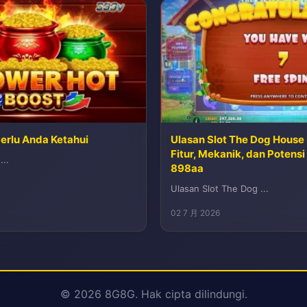
erlu Anda Ketahui
Ulasan Slot The Dog Hous
Fitur, Mekanik, dan Potens
...
898aa
Ulasan Slot The Dog ...
02 7 月 2026
© 2026 8G8G. Hak cipta dilindungi.