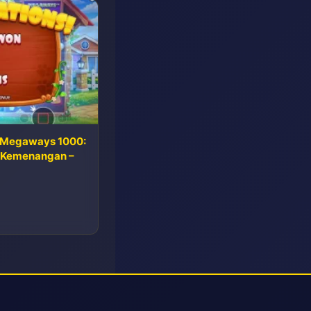
e Megaways 1000:
i Kemenangan –