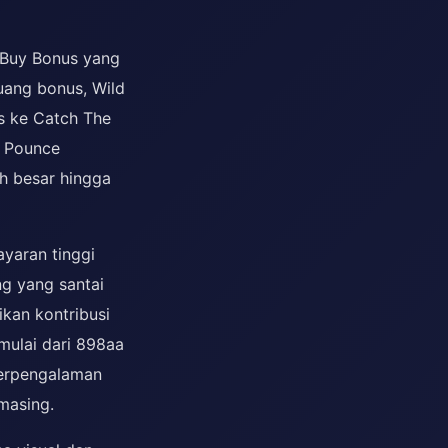
 Buy Bonus yang
uang bonus, Wild
s ke Catch The
& Pounce
h besar hingga
ayaran tinggi
ng yang santai
kan kontribusi
mulai dari 898aa
berpengalaman
masing.