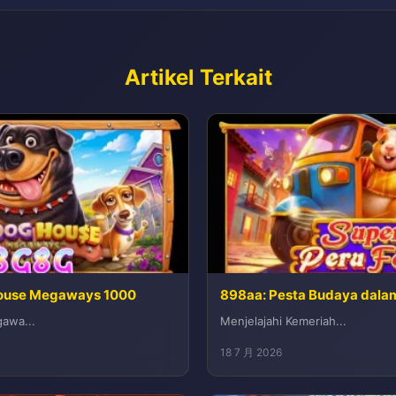
Artikel Terkait
House Megaways 1000
898aa: Pesta Budaya dalam
awa...
Menjelajahi Kemeriah...
18 7 月 2026