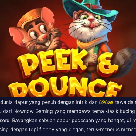
 dunia dapur yang penuh dengan intrik dan
898aa
tawa dal
ru dari Nownow Gaming yang membawa tema klasik kucing 
h seru. Bayangkan sebuah dapur pedesaan yang hangat, di 
cing dengan topi floppy yang elegan, terus-menerus men