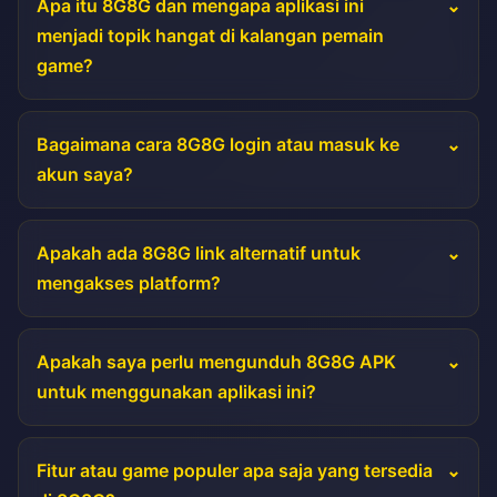
Apa itu 8G8G dan mengapa aplikasi ini
menjadi topik hangat di kalangan pemain
game?
Bagaimana cara 8G8G login atau masuk ke
akun saya?
Apakah ada 8G8G link alternatif untuk
mengakses platform?
Apakah saya perlu mengunduh 8G8G APK
untuk menggunakan aplikasi ini?
Fitur atau game populer apa saja yang tersedia