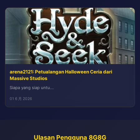
arena2121: Petualangan Halloween Ceria dari
Massive Studios
Siapa yang siap untu...
01 6 月 2026
Ulasan Pengguna 8G8G