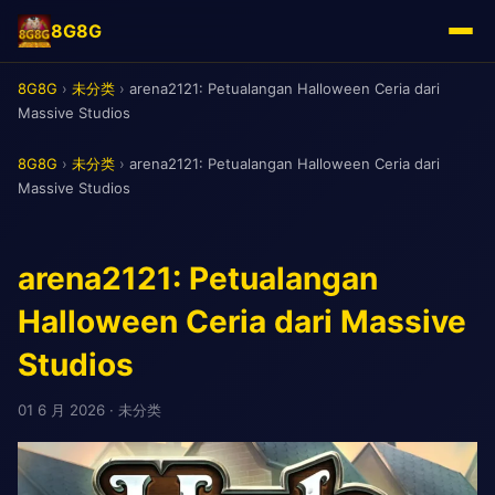
8G8G
8G8G
›
未分类
›
arena2121: Petualangan Halloween Ceria dari
Massive Studios
8G8G
›
未分类
›
arena2121: Petualangan Halloween Ceria dari
Massive Studios
arena2121: Petualangan
Halloween Ceria dari Massive
Studios
01 6 月 2026
· 未分类