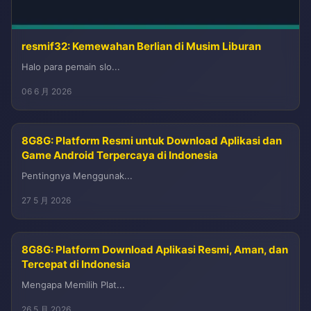
resmif32: Kemewahan Berlian di Musim Liburan
Halo para pemain slo...
06 6 月 2026
8G8G: Platform Resmi untuk Download Aplikasi dan
Game Android Terpercaya di Indonesia
Pentingnya Menggunak...
27 5 月 2026
8G8G: Platform Download Aplikasi Resmi, Aman, dan
Tercepat di Indonesia
Mengapa Memilih Plat...
26 5 月 2026