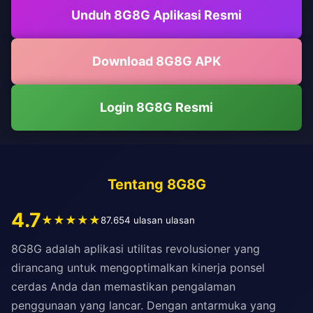
Unduh 8G8G Aplikasi Resmi
Download 8G8G APK
Login 8G8G Resmi
Tentang 8G8G
4.7
★
★
★
★
★
87.654 ulasan ulasan
8G8G adalah aplikasi utilitas revolusioner yang
dirancang untuk mengoptimalkan kinerja ponsel
cerdas Anda dan memastikan pengalaman
penggunaan yang lancar. Dengan antarmuka yang