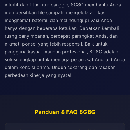
intuitif dan fitur-fitur canggih, 8G8G membantu Anda
membersihkan file sampah, mengelola aplikasi,
menghemat baterai, dan melindungi privasi Anda
hanya dengan beberapa ketukan. Dapatkan kembali
ruang penyimpanan, percepat perangkat Anda, dan
nikmati ponsel yang lebih responsif. Baik untuk
pengguna kasual maupun profesional, 8G8G adalah
solusi lengkap untuk menjaga perangkat Android Anda
dalam kondisi prima. Unduh sekarang dan rasakan
perbedaan kinerja yang nyata!
Panduan & FAQ 8G8G