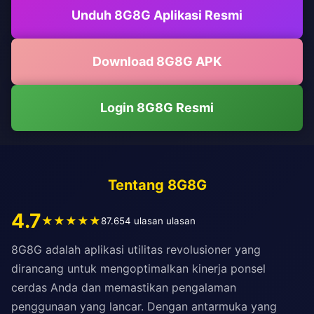
Unduh 8G8G Aplikasi Resmi
Download 8G8G APK
Login 8G8G Resmi
Tentang 8G8G
4.7
★
★
★
★
★
87.654 ulasan ulasan
8G8G adalah aplikasi utilitas revolusioner yang
dirancang untuk mengoptimalkan kinerja ponsel
cerdas Anda dan memastikan pengalaman
penggunaan yang lancar. Dengan antarmuka yang