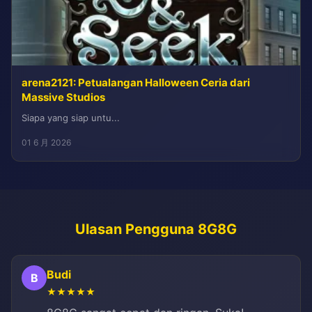
arena2121: Petualangan Halloween Ceria dari
Massive Studios
Siapa yang siap untu...
01 6 月 2026
Ulasan Pengguna 8G8G
Budi
B
★
★
★
★
★