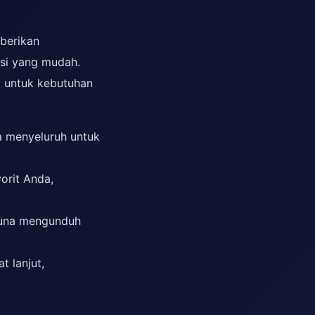
berikan
si yang mudah.
 untuk kebutuhan
a menyeluruh untuk
orit Anda,
guna mengunduh
t lanjut,