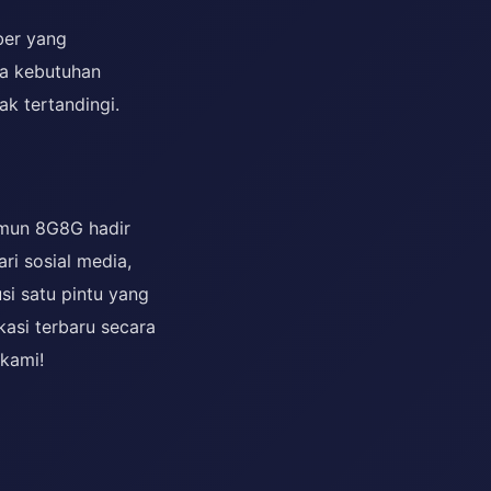
ber yang
ua kebutuhan
k tertandingi.
mun 8G8G hadir
ri sosial media,
si satu pintu yang
asi terbaru secara
 kami!