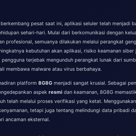
 berkembang pesat saat ini, aplikasi seluler telah menjadi b
ehidupan sehari-hari. Mulai dari berkomunikasi dengan kelu
an profesional, semuanya dilakukan melalui perangkat ge
ingkatnya kebutuhan akan aplikasi, risiko keamanan siber 
 pengguna terjebak mengunduh perangkat lunak dari sumb
gkali membawa malware atau virus berbahaya.
hadiran platform
8G8G
menjadi sangat krusial. Sebagai pe
engedepankan aspek
resmi
dan keamanan, 8G8G memastik
uh telah melalui proses verifikasi yang ketat. Menggunakan
enyamanan, tetapi juga tentang melindungi data pribadi da
ri ancaman eksternal.