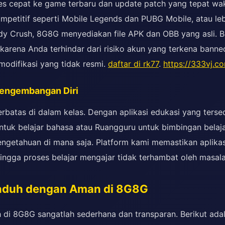
s cepat ke game terbaru dan update patch yang tepat wa
petitif seperti Mobile Legends dan PUBG Mobile, atau le
ndy Crush, 8G8G menyediakan file APK dan OBB yang asli.
 karena Anda terhindar dari risiko akun yang terkena banne
modifikasi yang tidak resmi.
daftar di rk77
.
https://333vj.c
Pengembangan Diri
 terbatas di dalam kelas. Dengan aplikasi edukasi yang terse
ntuk belajar bahasa atau Ruangguru untuk bimbingan belaja
ngetahuan di mana saja. Platform kami memastikan aplikasi
hingga proses belajar mengajar tidak terhambat oleh masala
duh dengan Aman di 8G8G
di 8G8G sangatlah sederhana dan transparan. Berikut ada