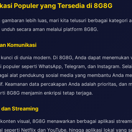
ikasi Populer yang Tersedia di 8G8G
ambaran lebih luas, mari kita telusuri berbagai kategori a
unduh secara aman melalui platform 8G8G.
dan Komunikasi
 kunci di dunia modern. Di 8G8G, Anda dapat menemukan ve
i populer seperti WhatsApp, Telegram, dan Instagram. Selai
bagai alat pendukung sosial media yang membantu Anda me
tif. Keamanan data percakapan Anda adalah prioritas, dan 
ti 8G8G menjamin enkripsi tetap terjaga.
o dan Streaming
 konten visual, 8G8G menawarkan berbagai aplikasi streami
al seperti Netflix dan YouTube, hingga aplikasi lokal yang s