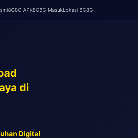
smi
8G8G APK
8G8G Masuk
Lokasi 8G8G
oad
aya di
uhan Digital