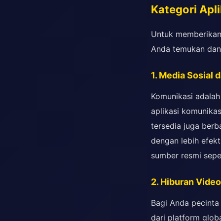
Kategori Apl
Untuk memberikan g
Anda temukan dan 
1. Media Sosial 
Komunikasi adalah
aplikasi komunikas
tersedia juga ber
dengan lebih efek
sumber resmi seper
2. Hiburan Vide
Bagi Anda pecinta
dari platform glob