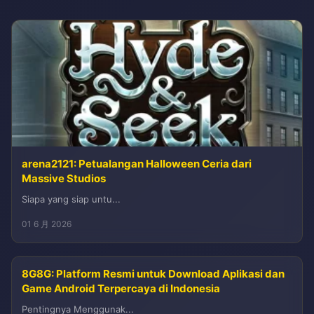
arena2121: Petualangan Halloween Ceria dari
Massive Studios
Siapa yang siap untu...
01 6 月 2026
8G8G: Platform Resmi untuk Download Aplikasi dan
Game Android Terpercaya di Indonesia
Pentingnya Menggunak...