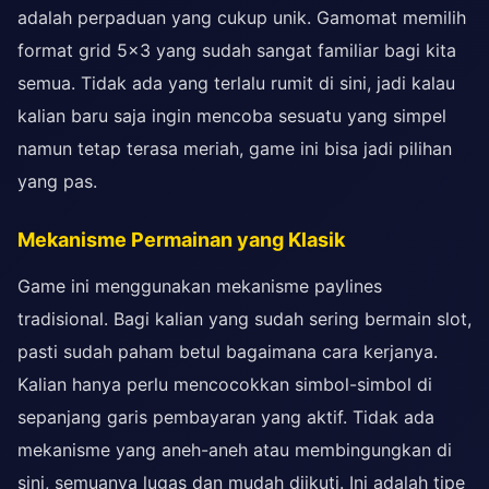
adalah perpaduan yang cukup unik. Gamomat memilih
format grid 5×3 yang sudah sangat familiar bagi kita
semua. Tidak ada yang terlalu rumit di sini, jadi kalau
kalian baru saja ingin mencoba sesuatu yang simpel
namun tetap terasa meriah, game ini bisa jadi pilihan
yang pas.
Mekanisme Permainan yang Klasik
Game ini menggunakan mekanisme paylines
tradisional. Bagi kalian yang sudah sering bermain slot,
pasti sudah paham betul bagaimana cara kerjanya.
Kalian hanya perlu mencocokkan simbol-simbol di
sepanjang garis pembayaran yang aktif. Tidak ada
mekanisme yang aneh-aneh atau membingungkan di
sini, semuanya lugas dan mudah diikuti. Ini adalah tipe