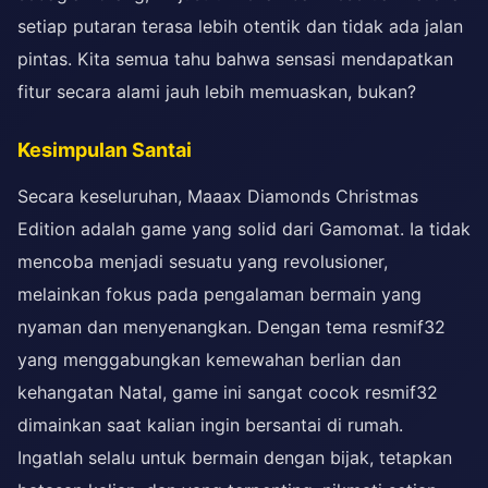
setiap putaran terasa lebih otentik dan tidak ada jalan
pintas. Kita semua tahu bahwa sensasi mendapatkan
fitur secara alami jauh lebih memuaskan, bukan?
Kesimpulan Santai
Secara keseluruhan, Maaax Diamonds Christmas
Edition adalah game yang solid dari Gamomat. Ia tidak
mencoba menjadi sesuatu yang revolusioner,
melainkan fokus pada pengalaman bermain yang
nyaman dan menyenangkan. Dengan tema resmif32
yang menggabungkan kemewahan berlian dan
kehangatan Natal, game ini sangat cocok resmif32
dimainkan saat kalian ingin bersantai di rumah.
Ingatlah selalu untuk bermain dengan bijak, tetapkan