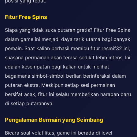
posisi yang tepat.
Fitur Free Spins
Siapa yang tidak suka putaran gratis? Fitur Free Spins
dalam game ini menjadi daya tarik utama bagi banyak
pemain. Saat kalian berhasil memicu fitur resmif32 ini,
suasana permainan akan terasa sedikit lebih intens. Ini
adalah kesempatan bagi kalian untuk melihat
bagaimana simbol-simbol berlian berinteraksi dalam
putaran ekstra. Meskipun setiap sesi permainan
bersifat acak, fitur ini selalu memberikan harapan baru
di setiap putarannya.
Pengalaman Bermain yang Seimbang
Bicara soal volatilitas, game ini berada di level