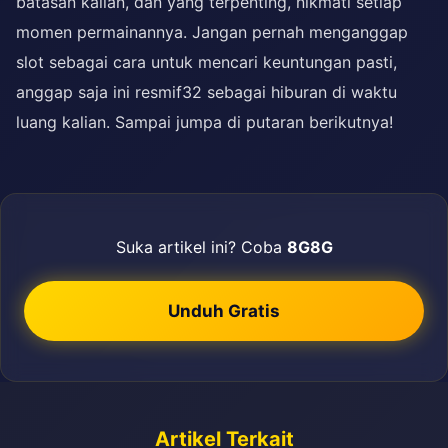
batasan kalian, dan yang terpenting, nikmati setiap
momen permainannya. Jangan pernah menganggap
slot sebagai cara untuk mencari keuntungan pasti,
anggap saja ini resmif32 sebagai hiburan di waktu
luang kalian. Sampai jumpa di putaran berikutnya!
Suka artikel ini? Coba
8G8G
Unduh Gratis
Artikel Terkait